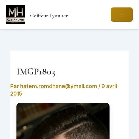
Aller
au
Coiffeur Lyon 1er
contenu
IMGP1803
Par
hatem.romdhane@ymail.com
/
9 avril
2015