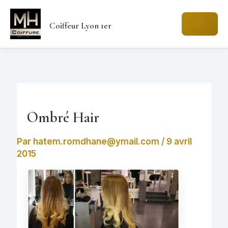
Aller
au
Coiffeur Lyon 1er
contenu
Ombré Hair
Par
hatem.romdhane@ymail.com
/
9 avril
2015